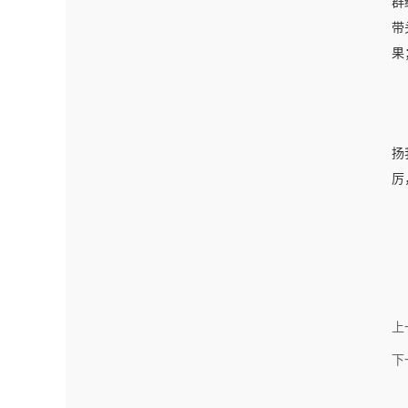
群
带
果
扬
厉
上
下