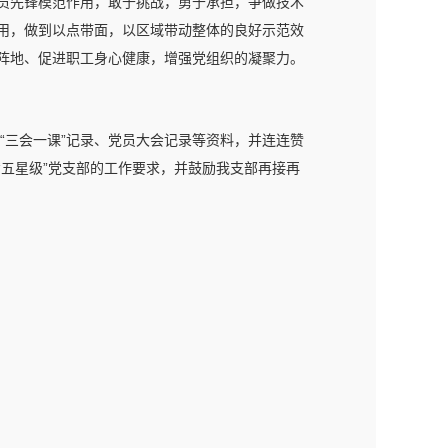
员先锋模范作用，敢于挑战，勇于承担，争做技术
用，做到以点带面，以区域带动整体的良好示范效
阵地、促进职工身心健康，增强党组织的凝聚力。
“三会一课”记录、党员大会记录等资料，并连连赞
五星级”党支部的工作要求，并鼓励我支部再接再