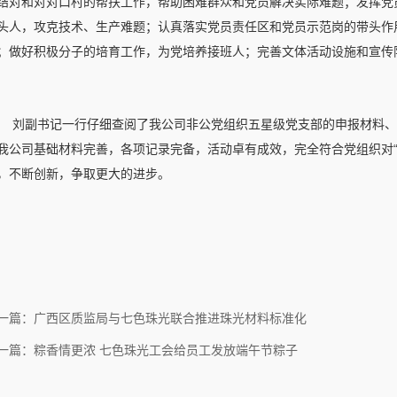
结对和对对口村的帮扶工作，帮助困难群众和党员解决实际难题；发挥党
头人，攻克技术、生产难题；认真落实党员责任区和党员示范岗的带头作
；做好积极分子的培育工作，为党培养接班人；完善文体活动设施和宣传
刘副书记一行仔细查阅了我公司非公党组织五星级党支部的申报材料、
我公司基础材料完善，各项记录完备，活动卓有成效，完全符合党组织对“
，不断创新，争取更大的进步。
一篇：广西区质监局与七色珠光联合推进珠光材料标准化
一篇：粽香情更浓 七色珠光工会给员工发放端午节粽子