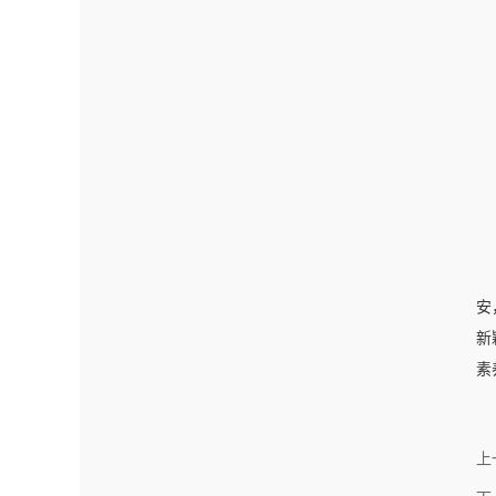
安
新
素
上