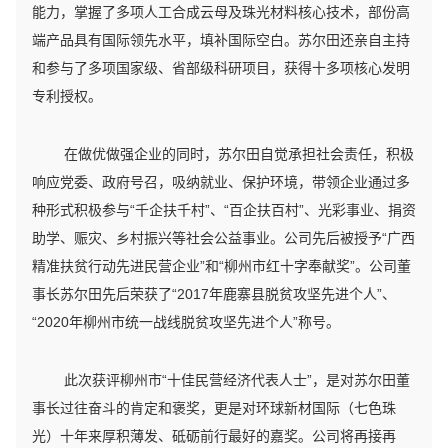
能力，掌握了多项人工合成云母及珠光材料核心技术，部份高
端产品具有国际领先水平，填补国际空白。苏尔田还亲自主持
和参与了多项国家级、省部级科研项目，获得十多项核心发明
专利授权。
在做优做强企业的同时，苏尔田自觉承担社会责任，积极
响应党委、政府号召，吸纳就业、保护环境，带领企业通过多
种形式积极参与“千企扶千村”、“百企扶百村”、光彩事业、捐资
助学、赈灾、乡村振兴等社会公益事业。公司先后被授予“广西
精准扶贫行动先进民营企业”和“柳州市红十字奉献奖”。公司董
事长苏尔田先后荣获了“2017年鹿寨县脱贫攻坚先进个人”、
“2020年柳州市统一战线脱贫攻坚先进个人”称号。
此次获评柳州市“十佳民营经济代表人士”，是对苏尔田董
事长过往奋斗的肯定和褒奖，更是对环球新材国际（七色珠
光）十年来厚积薄发、砥砺前行最好的嘉奖。公司将再接再