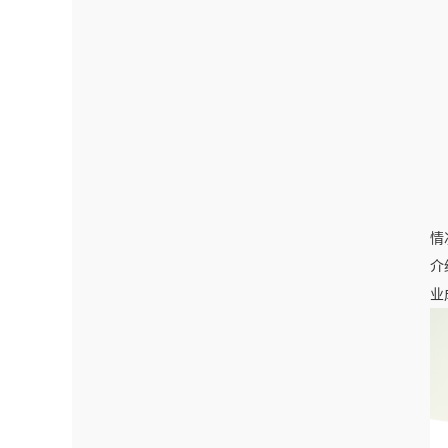
情
介
业