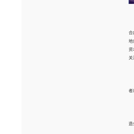
合
地
资
关
者
造